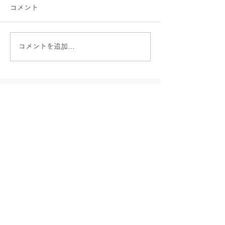
コメント
コメントを追加…
仙台市宮城野区｜クリニ
宮城県亘理郡｜
ックの家具コーディネー
ホームリフォー
ト事例｜つるがや1000年
ザイン｜介護と
クリニック様
生活支援センタ
Real estate, Building, Interior Design Sales
Consultant, Renewal Renovation...
価値ある場をデザインする