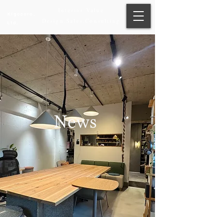
​Interior Value
Kigocoro,
Design,Sales,Consulting
Ltd.
News