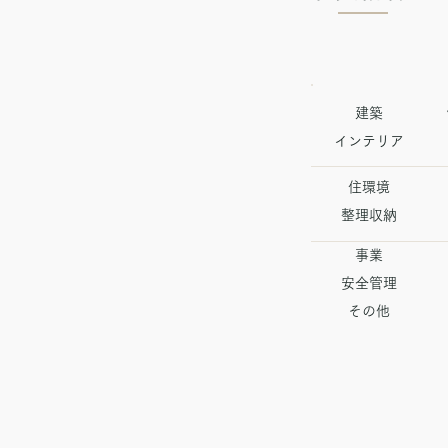
建築
​インテリア
住環境
​整理収納
事業
安全管理
​その他