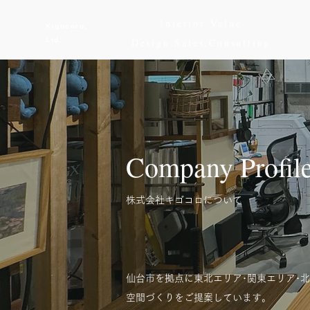
​Interior Value
Kigocoro,
Ltd.
Design,Sales,Consulting
Company Profil
​株式会社キゴコロについて
仙台市を拠点に東北エリア･関東エリア･
空間づくりをご提案しています。