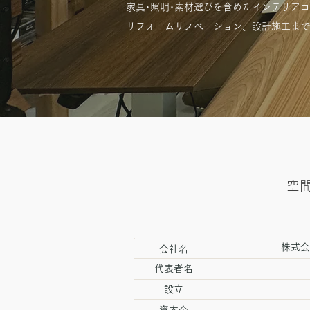
​家具･照明･素材選びを含めたインテリア
リフォームリノベーション、設計施工まで
空
株式会社
​会社名
代表者名
設立