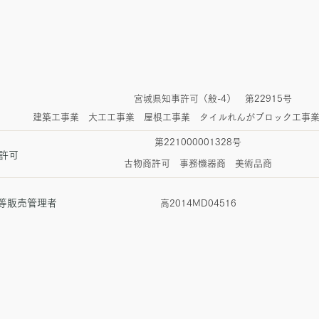
宮城県知事許可（般-4） 第22915号
建築工事業 大工工事業 屋根工事業
タイルれんがブロック工事
​第221000001328号
許可
古物商許可 事務機器商 美術品商
等販売管理者
​高2014MD04516