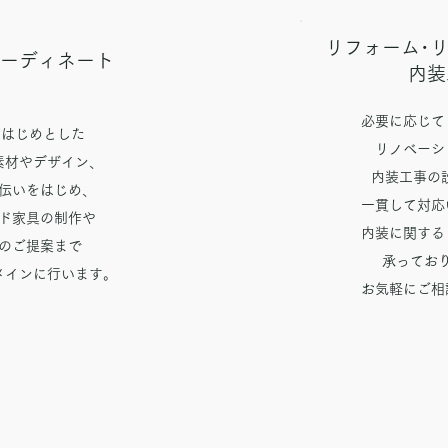
リフォーム･
ーディネート
​内
​必要に応じ
をはじめとした
リノベーシ
素材やデザイン、
内装工事の
伝いをはじめ、
一貫して対応
ド家具の制作や
​内装に関す
のご提案まで
​承ってお
メインに行います。
お気軽にご相