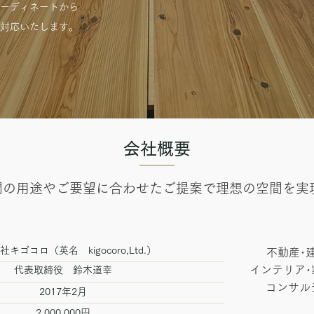
コーディネートから
対応いたします。
​会社概要
間の用途やご要望に合わせたご提案で理想の空間を実
キゴコロ（英名 kigocoro,Ltd.）
不動産･
インテリア･
​代表取締役 鈴木道幸
コンサル
2017年2月
2,000,000円